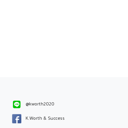
@kworth2020
K.Worth & Success