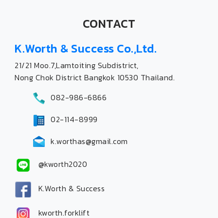
CONTACT
K.Worth & Success Co.,Ltd.
21/21 Moo.7,Lamtoiting Subdistrict,
Nong Chok District Bangkok 10530 Thailand.
082-986-6866
02-114-8999
k.worthas@gmail.com
@kworth2020
K.Worth & Success
kworth.forklift