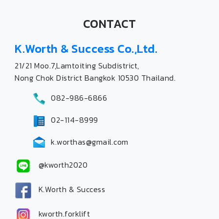
CONTACT
K.Worth & Success Co.,Ltd.
21/21 Moo.7,Lamtoiting Subdistrict,
Nong Chok District Bangkok 10530 Thailand.
082-986-6866
02-114-8999
k.worthas@gmail.com
@kworth2020
K.Worth & Success
kworth.forklift